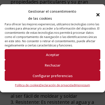
propiedades particulares y su gran
cantidad de ventajas. Es un material
Gestionar el consentimiento
idóneo para las industrias más
de las cookies
rigurosas como la alimentaria y
Para ofrecer las mejores experiencias, utilizamos tecnologías como las
cookies para almacenar y/o acceder a la información del dispositivo. El
farmacéutica, además es
consentimiento de estas tecnologías nos permitirá procesar datos
extremadamente higiénico,
como el comportamiento de navegación o las identificaciones únicas
en este sitio. No consentir o retirar el consentimiento, puede afectar
resistente, reciclable y moldeable.
negativamente a ciertas características y funciones.
Aceptar
Carpintería metálica: 10 ventajas
del acero inoxidable
Rechazar
Inoxidable: como su nombre
Configurar preferencias
sugiere, es muy resistente a la
corrosión
Política de cookies
Declaración de privacidad
Impressum
Moldeable: Permite diferentes usos
al ser fácil de moldear y soldar
Resistente: Es resistente al agua y a