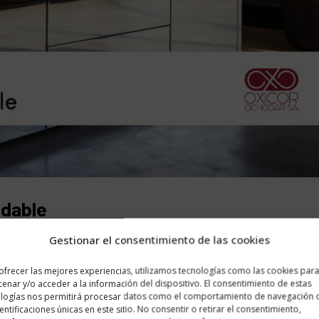
idable
Gestionar el consentimiento de las cookies
ue va más allá de lo industrial, se convierte en 
ofrecer las mejores experiencias, utilizamos tecnologías como las cookies par
enar y/o acceder a la información del dispositivo. El consentimiento de estas
izada, aportando estilo y sofisticación a interio
logías nos permitirá procesar datos como el comportamiento de navegación 
dentificaciones únicas en este sitio. No consentir o retirar el consentimiento,
abilidad y estética contemporánea lo convierten 