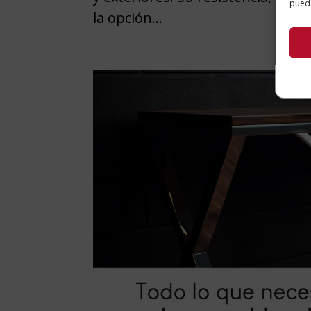
puede
la opción...