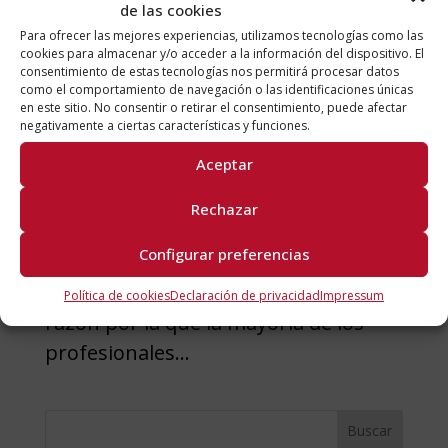
de las cookies
Para ofrecer las mejores experiencias, utilizamos tecnologías como las
cookies para almacenar y/o acceder a la información del dispositivo. El
Proyectos en acero inoxidable
consentimiento de estas tecnologías nos permitirá procesar datos
como el comportamiento de navegación o las identificaciones únicas
29/04/2021
en este sitio. No consentir o retirar el consentimiento, puede afectar
negativamente a ciertas características y funciones.
Los proyectos en acero inoxidable
Aceptar
siguen al alza. Cada vez más se utiliza
este material en proyectos de
Rechazar
construcción, calderería industrial,
Configurar preferencias
arquitectura, diseño de interiores e
industria. No es difícil entender la
Política de cookies
Declaración de privacidad
Impressum
razón por la que la mayoría de los
profesionales...