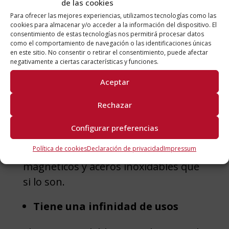
de las cookies
de acero inoxidable en los guantes
Para ofrecer las mejores experiencias, utilizamos tecnologías como las
táctiles, por ejemplo. Ellos son
cookies para almacenar y/o acceder a la información del dispositivo. El
consentimiento de estas tecnologías nos permitirá procesar datos
capaces de conducir la electricidad de
como el comportamiento de navegación o las identificaciones únicas
tal forma que permiten que uses tu
en este sitio. No consentir o retirar el consentimiento, puede afectar
negativamente a ciertas características y funciones.
móvil, aunque lleves guantes.
Aceptar
Puede ser magnético
Rechazar
Ser o no magnético depende de la
Configurar preferencias
aleación que lleve el acero inoxidable.
Hay aceros inoxidables no
Política de cookies
Declaración de privacidad
Impressum
magnéticos y aceros inoxidables que
si lo son.
Tiene una infinidad de usos