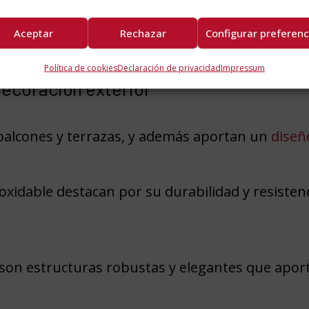
por lo que también es una elección responsable 
Aceptar
Rechazar
Configurar preferenc
Política de cookies
Declaración de privacidad
Impressum
ecoración exterior
balcones y terrazas, y además aportan un
diseñ
noxidable destacan por su durabilidad y resisten
 son estructuras robustas y elegantes que aport