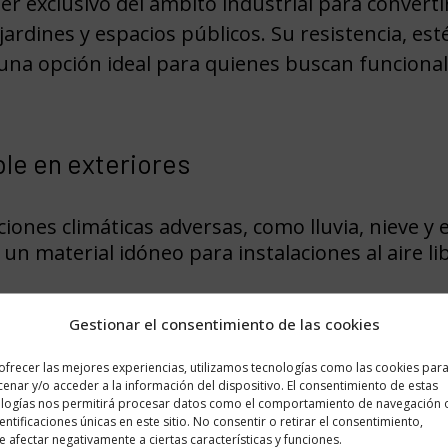
ser exclusivo del ámbito industrial para convert
 jardines y espacios públicos. Su resistencia, es
na opción ideal para quienes buscan funcionali
ble en exteriores
iones climáticas adversas, como lluvia, nieve y e
 un material idóneo para instalaciones al aire li
porta un toque moderno y elegante, que combin
Gestionar el consentimiento de las cookies
dra.
ofrecer las mejores experiencias, utilizamos tecnologías como las cookies par
, el acero inoxidable requiere poco mantenimien
enar y/o acceder a la información del dispositivo. El consentimiento de estas
logías nos permitirá procesar datos como el comportamiento de navegación 
r su aspecto.
dentificaciones únicas en este sitio. No consentir o retirar el consentimiento,
 afectar negativamente a ciertas características y funciones.