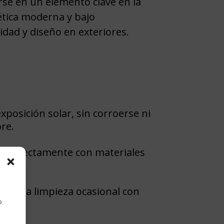
irse en un elemento clave en la
tética moderna y bajo
dad y diseño en exteriores.
xposición solar, sin corroerse ni
bre.
a perfectamente con materiales
a
to. Una limpieza ocasional con
o