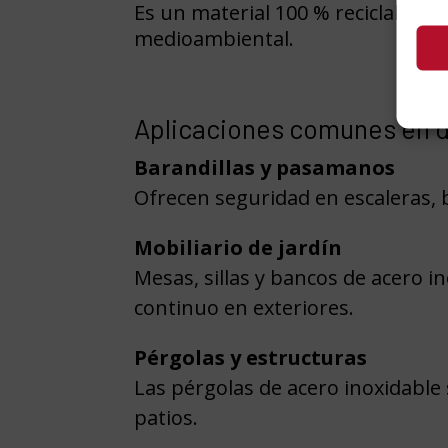
Es un material 100 % reciclable, 
medioambiental.
Aplicaciones comunes en d
Barandillas y pasamanos
Ofrecen seguridad en escaleras, 
Mobiliario de jardín
Mesas, sillas y bancos de acero i
continuo en exteriores.
Pérgolas y estructuras
Las pérgolas de acero inoxidable
patios.