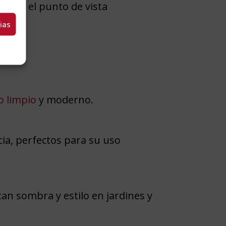
desde el punto de vista
ias
o limpio
y moderno.
cia, perfectos para su uso
an sombra y estilo en jardines y