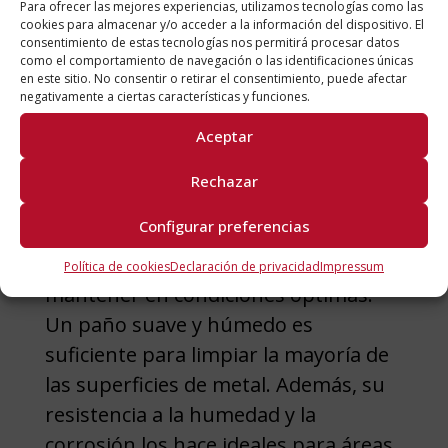
Para ofrecer las mejores experiencias, utilizamos tecnologías como las
mesas plegables que ahorran espacio
cookies para almacenar y/o acceder a la información del dispositivo. El
consentimiento de estas tecnologías nos permitirá procesar datos
hasta estanterías que optimizan el
como el comportamiento de navegación o las identificaciones únicas
en este sitio. No consentir o retirar el consentimiento, puede afectar
almacenamiento, estas piezas
negativamente a ciertas características y funciones.
pueden ser tanto bonitas como
Aceptar
prácticas.
Rechazar
Cuidado y mantenimiento sencillos
Configurar preferencias
A diferencia de algunos materiales de
muebles, el metal es fácil de
Política de cookies
Declaración de privacidad
Impressum
mantener en condiciones óptimas.
Un paño suave y húmedo es
suficiente para limpiar la mayoría de
las superficies de metal. Además, su
resistencia a la humedad y la
corrosión los hace ideales para áreas