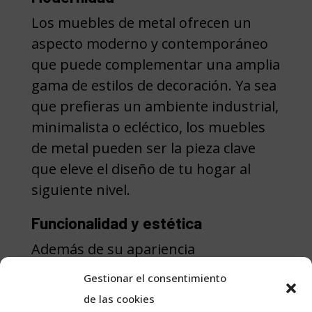
Los muebles de metal ofrecen un
aspecto moderno y contemporáneo
que puede complementar una amplia
gama de estilos de decoración. Ya sea
que prefieras un ambiente industrial,
minimalista o ecléctico, los muebles
de metal pueden ser la pieza clave
que eleve el diseño de tu hogar al
siguiente nivel.
Funcionalidad y estética
Además de su apariencia
impresionante, los muebles de metal
Gestionar el consentimiento
también son conocidos por su
de las cookies
versatilidad y funcionalidad. Desde