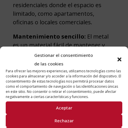
residenciales donde el espacio es
limitado, como apartamentos,
oficinas o locales comerciales.
Mantenimiento sencillo:
El metal
es un material fácil de mantener y
limpiar en comparación con otros
Gestionar el consentimiento
elementos. Las superficies metálicas
de las cookies
son resistentes a las manchas, la
Para ofrecer las mejores experiencias, utilizamos tecnologías como las
cookies para almacenar y/o acceder a la información del dispositivo. El
humedad y a la mayoría de los
consentimiento de estas tecnologías nos permitirá procesar datos
como el comportamiento de navegación o las identificaciones únicas
productos químicos, lo que facilita su
en este sitio. No consentir o retirar el consentimiento, puede afectar
limpieza y mantenimiento regular.
negativamente a ciertas características y funciones.
Además, no requiere de tratamientos
Aceptar
especiales para protegerlo de los
Rechazar
insectos o el deterioro causado por el