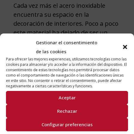
Cada vez más el acero inoxidable
encuentra su espacio en la
decoración de interiores. Poco a poco
este material ha dejado de ser un
elemento exclusivo del sector
Gestionar el consentimiento
industrial y se ha incorporado a los
de las cookies
hogares, empresas y oficinas de
Para ofrecer las mejores experiencias, utilizamos tecnologías como las
cookies para almacenar y/o acceder a la información del dispositivo. El
quienes buscan un material...
consentimiento de estas tecnologías nos permitirá procesar datos
como el comportamiento de navegación o las identificaciones únicas
en este sitio. No consentir o retirar el consentimiento, puede afectar
negativamente a ciertas características y funciones.
Aceptar
Entradas recientes
Rechazar
Cómo limpiar y mantener el acero
Configurar preferencias
inoxidable en perfecto estado