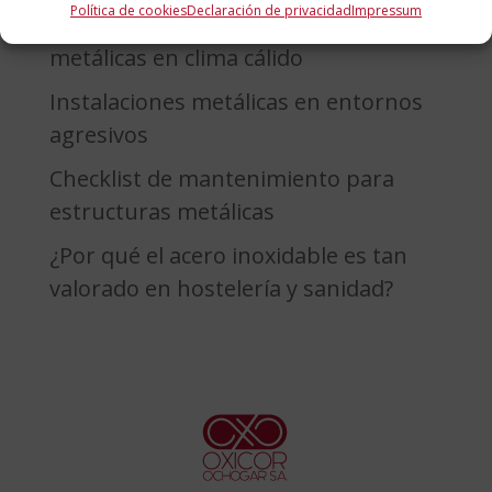
Política de cookies
Declaración de privacidad
Impressum
Verano y exterior: estructuras
metálicas en clima cálido
Instalaciones metálicas en entornos
agresivos
Checklist de mantenimiento para
estructuras metálicas
¿Por qué el acero inoxidable es tan
valorado en hostelería y sanidad?