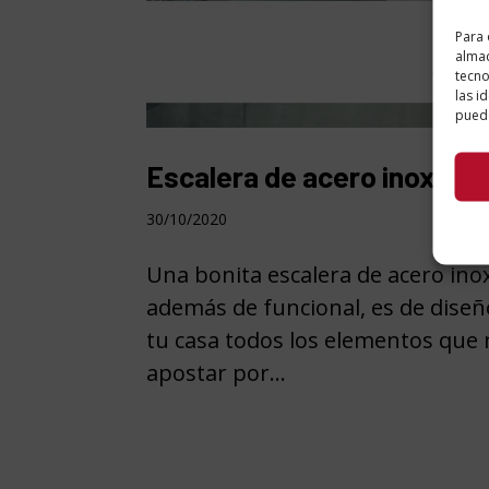
Para 
almac
tecno
las i
puede
Escalera de acero inoxidab
30/10/2020
Una bonita escalera de acero inox
además de funcional, es de diseño
tu casa todos los elementos que 
apostar por...