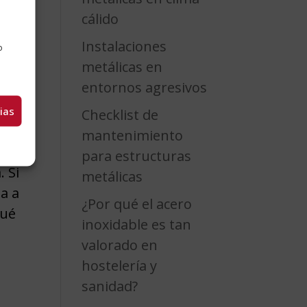
cálido
a
Instalaciones
o
metálicas en
entornos agresivos
ias
Checklist de
mantenimiento
para estructuras
. Si
metálicas
da a
¿Por qué el acero
qué
inoxidable es tan
valorado en
hostelería y
sanidad?