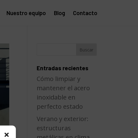
Nuestro equipo
Blog
Contacto
Entradas recientes
Cómo limpiar y
mantener el acero
inoxidable en
perfecto estado
Verano y exterior:
estructuras
metálicas en clima