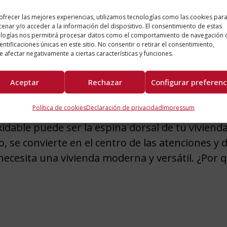
ofrecer las mejores experiencias, utilizamos tecnologías como las cookies par
enar y/o acceder a la información del dispositivo. El consentimiento de estas
logías nos permitirá procesar datos como el comportamiento de navegación 
dentificaciones únicas en este sitio. No consentir o retirar el consentimiento,
 afectar negativamente a ciertas características y funciones.
le
Aceptar
Rechazar
Configurar preferenc
Política de cookies
Declaración de privacidad
Impressum
idable puede ser la espina dorsal de tu vivienda
, se convierte en el centro de las atenciones y 
necesita una vivienda moderna y versátil. ¿Por 