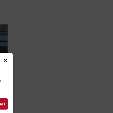
a
o
ias