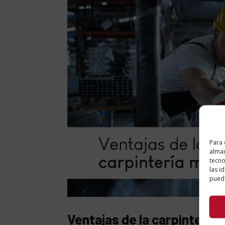
Para 
almac
tecno
las i
puede
Ventajas de la carpintería 