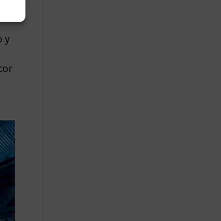
o y
cor